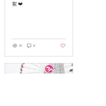
絮 ❤️
27
0