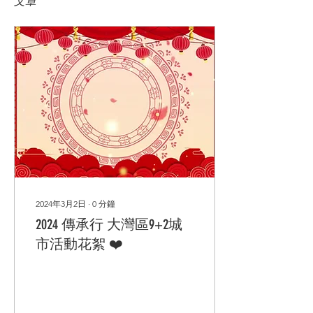
文章
2024年3月2日
∙
0
分鐘
2024 傳承行 大灣區9+2城
市活動花絮 ❤️