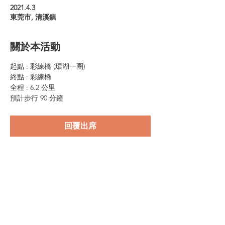
2021.4.3
東莞市, 清溪鎮
關於本活動
起點 : 彩練橋 (環湖一圈)
終點 : 彩練橋
全程 : 6.2 公里
預計步行 90 分鐘
回覆出席